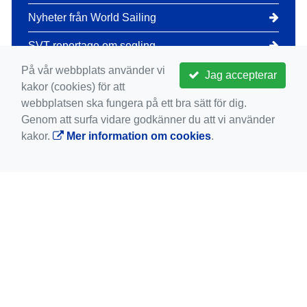
Nyheter från World Sailing
SVT reportage om segling
På vår webbplats använder vi
DN reportage om segling
Jag accepterar
kakor (cookies) för att
Seglarförbundets dagliga rapportering
webbplatsen ska fungera på ett bra sätt för dig.
Genom att surfa vidare godkänner du att vi använder
kakor.
Mer information om cookies
.